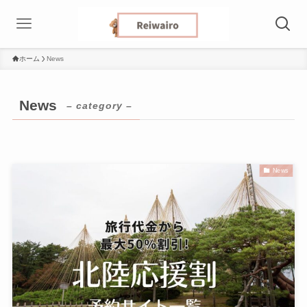
ホーム
News
News
– category –
News