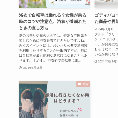
浴衣で自転車は乗れる？女性が乗る
ゴディバヨ
時のコツや注意点、浴衣が着崩れた
た商品や再
ときの直し方も
2024年1月1
グルト『クリ
夏のお祭りや花火大会では、特別な雰囲気を
ン デコドルチ
楽しむために浴衣を着て行きたいですよね。
ト』が発売に
近くのイベントには、歩いたり公共交通機関
しそうなヨー
を利用したりすることが一般的ですが、時に
いるか気になり
は自転車が最も便利な選択肢になることもあ
ります。 しかし、浴衣姿で自転車に乗...
2024年3月14日
2024年3月15日
生活