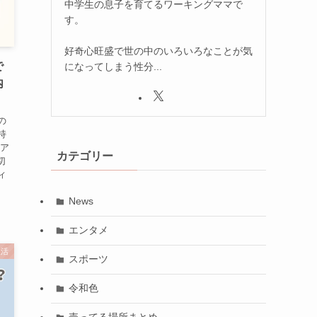
中学生の息子を育てるワーキングママで
す。
好奇心旺盛で世の中のいろいろなことが気
で
になってしまう性分...
内
の
持
ェア
カテゴリー
切
ィ
News
エンタメ
生活
スポーツ
令和色