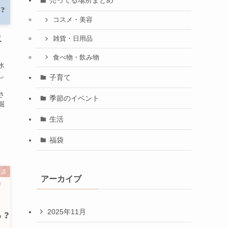
売ってる場所まとめ
コスメ・美容
こ
雑貨・日用品
食べ物・飲み物
水
し
子育て
ょ
さ
季節のイベント
掘
生活
福袋
生活
アーカイブ
2025年11月