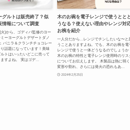
ーグルトは販売終了？似
木のお碗を電子レンジで使うとと
販情報について調査
うなる？使えない理由やレンジ対
お椀を紹介
6日(火)から、ゴディバ監修のヨー
ーミーヨーグルトデザートダノ
一人分だから...レンジでチンしたいな〜と
ェ バニラ＆クランチチョコレー
うことありますよね。でも、木のお椀を電
なり話題になっています！美味
レンジで使うと一体どうなるのでしょうか
グルトはいったいどこに売って
木のお椀の特性と電子レンジ使用時のリス
ますよね。 実はゴデ...
についてお伝えします。 木製品は熱に弱
変形や割れ、さらには発火の恐れもあ...
2024年2月25日