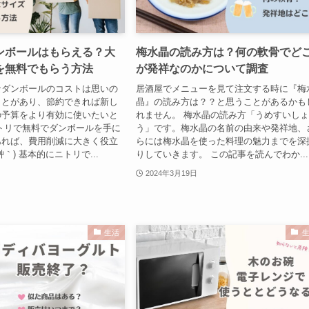
ンボールはもらえる？大
梅水晶の読み方は？何の軟骨でど
を無料でもらう方法
が発祥なのかについて調査
なダンボールのコストは思いの
居酒屋でメニューを見て注文する時に『梅
ことがあり、節約できれば新し
晶』の読み方は？？と思うことがあるかも
の予算をより有効に使いたいと
れません。 梅水晶の読み方「うめすいし
トリで無料でダンボールを手に
う」です。梅水晶の名前の由来や発祥地、
あれば、費用削減に大きく役立
らには梅水晶を使った料理の魅力までを深
艸｀) 基本的にニトリで...
りしていきます。 この記事を読んでわか...
2024年3月19日
生活