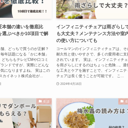
匠本舗の違いを徹底比
インフィニティチェアは雨ざらし
を選ぶべきか10項目で解
も大丈夫？メンテナンス方法や室
の使い方についても
本舗、どっちで買うのが正解？
コールマンのインフィニティチェアは、そ
と毎年話題になる「かに本舗」
耐久性と使いやすさで、多くの愛用者に支
 どちらもテレビCMや口コミ
されています。 実は、インフィニティチ
ブランドですが、実際にどんな
を雨ざらしにするのはちょっと危険...。適
気になりますよね。 実はこの
な工夫とケアを施すことで、インフィニテ
スカイネット株式会社が...
チェアは長く使うことが可能です。 こ...
日
2024年4月16日
生活