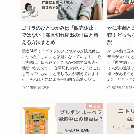
ゴリラのひとつかみは「販売休止」
かに本舗と
ではない！在庫切れ続出の理由と買
較！どっち
える方法まとめ
説
最近SNSで「ゴリラのひとつかみが販売休止
かに本舗と匠
になったらしい」と話題になっています。 で
年末が近づく
も実際は、販売終了どころか公式では販売が
と「匠本舗」。
継続中なんです。 在庫切れが続いて「どこに
で人気の通販
も売っていない」と感じる人が増えています
違いがあるのか
が、それは人気による一時的な品薄状態...
2つ、どちらも
2025年10月28日
2025年10月25
生活