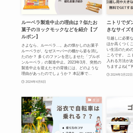
ルーベラ製造中止の理由は？似たお
ニトリでダ
菓子のヨックモックなどを紹介【ブ
きなサイズ
ルボン】
引越しに必要
ほか高くつく
さよなら、ルーベラ…。あの懐かしのお菓子
い生活のため
ルーベラが、なぜスーパーの棚から姿を消し
ころです。 ニ
たのか？ 多くのファンを悲しませた「ブルボ
入れる方法が
ンルーベラ」の製造中止。2023年3月、突然の
ちますよね( *´
製造中止を迎えたその背後には、どのような
理由があったのでしょうか？ 本記事で...
2024年3月22日
2024年4月6日
生活