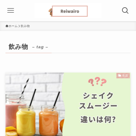
ホーム
飲み物
飲み物
– tag –
生活