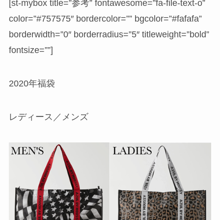
[st-mybox title=”参考” fontawesome=”fa-file-text-o”
color=”#757575″ bordercolor=”” bgcolor=”#fafafa”
borderwidth=”0″ borderradius=”5″ titleweight=”bold”
fontsize=””]
2020年福袋
レディース／メンズ