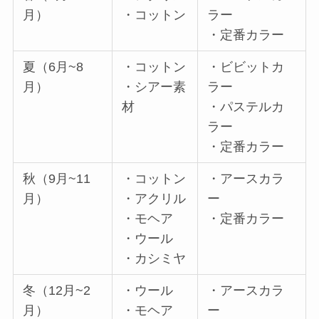
月）
・コットン
ラー
・定番カラー
夏（6月~8
・コットン
・ビビットカ
月）
・シアー素
ラー
材
・パステルカ
ラー
・定番カラー
秋（9月~11
・コットン
・アースカラ
月）
・アクリル
ー
・モヘア
・定番カラー
・ウール
・カシミヤ
冬（12月~2
・ウール
・アースカラ
月）
・モヘア
ー