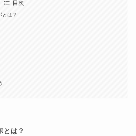
目次
ポとは？
め
ポとは？