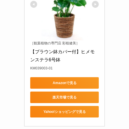
［観葉植物の専門店 彩植健美］
【ブラウン鉢カバー付】ヒメモ
ンステラ6号鉢
KM039003-01
Amazonで見る
楽天市場で見る
Yahoo!ショッピングで見る