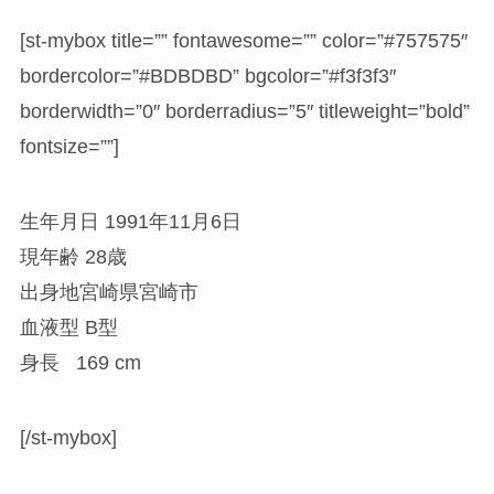
[st-mybox title=”” fontawesome=”” color=”#757575″
bordercolor=”#BDBDBD” bgcolor=”#f3f3f3″
borderwidth=”0″ borderradius=”5″ titleweight=”bold”
fontsize=””]
生年月日 1991年11月6日
現年齢 28歳
出身地宮崎県宮崎市
血液型 B型
身長 169 cm
[/st-mybox]