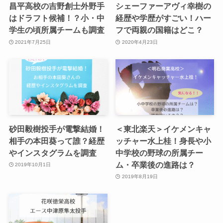
昌平高校の吉野創士外野手
シェーファーアヴィ幸樹の
はドラフト候補！？小・中
経歴や学歴がすごい！ハー
学生の頃所属チームも調査
フで両親の国籍はどこ？
2021年7月25日
2020年4月23日
砂田毅樹投手が電撃結婚！
＜東北楽天＞イケメンキャ
相手の本田葵って誰？経歴
ッチャー水上桂！身長や小
やインスタグラムを調査
中学校の野球の所属チー
ム・卒業後の進路は？
2019年10月1日
2019年8月19日