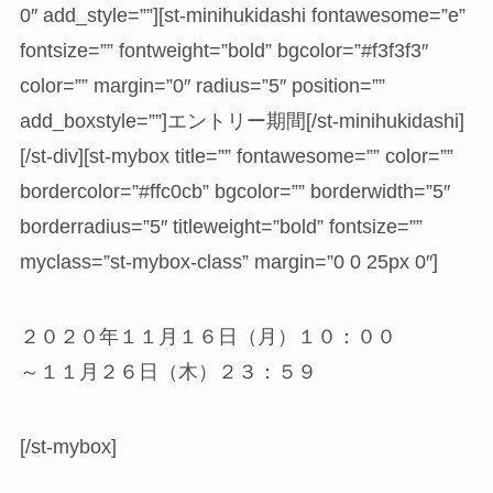
0″ add_style=””][st-minihukidashi fontawesome=”e”
fontsize=”” fontweight=”bold” bgcolor=”#f3f3f3″
color=”” margin=”0″ radius=”5″ position=””
add_boxstyle=””]エントリー期間[/st-minihukidashi]
[/st-div][st-mybox title=”” fontawesome=”” color=””
bordercolor=”#ffc0cb” bgcolor=”” borderwidth=”5″
borderradius=”5″ titleweight=”bold” fontsize=””
myclass=”st-mybox-class” margin=”0 0 25px 0″]
２０２０年１１月１６日（月）１０：００
～１１月２６日（木）２３：５９
[/st-mybox]