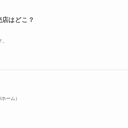
売店はどこ？
す。
バホーム）