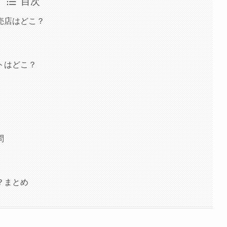
目次
売店はどこ？
トはどこ？
問
？まとめ