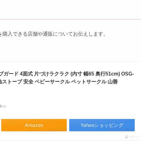
を購入できる店舗や通販についてお伝えします。
トーブガード 4面式 片づけラクラク (内寸 幅65 奥行51cm) OSG-
石油ストーブ 安全 ベビーサークル ペットサークル 山善
場調べ）
Amazon
Yahooショッピング
ポチップ