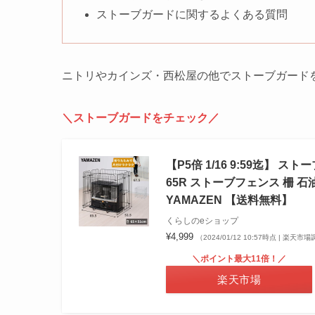
ストーブガードに関するよくある質問
ニトリやカインズ・西松屋の他でストーブガード
＼ストーブガードをチェック／
【P5倍 1/16 9:59迄】 ス
65R ストーブフェンス 柵 
YAMAZEN 【送料無料】
くらしのeショップ
¥4,999
（2024/01/12 10:57時点 | 楽天市
＼ポイント最大11倍！／
楽天市場