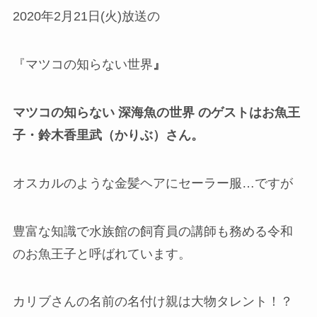
2020
年
2
月21
日
(
火
)
放送の
『マツコの知らない世界
』
マツコの知らない 深海魚の世界 のゲストはお魚王
子・鈴木香里武（かりぶ）さん。
オスカルのような金髪ヘアにセーラー服…ですが
豊富な知識で水族館の飼育員の講師も務める令和
のお魚王子と呼ばれています。
カリブさんの名前の名付け親は大物タレント！？