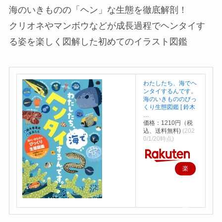
海のいきものの「ヘン」な生態を徹底解剖！
クリオネやマンボウなどが成長過程でヘンタイす
る姿を楽しく図解した初めてのイラスト図鑑
わたしたち、海でヘ
ンタイするんです。
海のいきもののびっ
くり生態図鑑 [ 鈴木
…
価格：1210円（税
込、送料無料)
(202
0/1/20時点)
楽
天
で
購