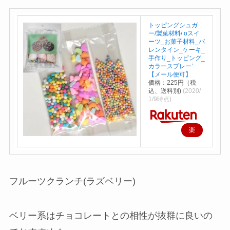
トッピングシュガ
ー/製菓材料/ оスイ
ーツ_お菓子材料_バ
レンタイン_ケーキ_
手作り_トッピング_
カラースプレー’
【メール便可】
価格：225円（税
込、送料別)
(2020/
1/9時点)
楽
天
で
購
フルーツクランチ(ラズベリー)
入
ベリー系はチョコレートとの相性が抜群に良いの