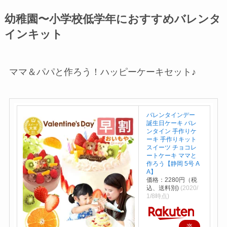
幼稚園〜小学校低学年におすすめバレンタ
インキット
ママ＆パパと作ろう！ハッピーケーキセット♪
バレンタインデー
誕生日ケーキ バレ
ンタイン 手作りケ
ーキ 手作りキット
スイーツ チョコレ
ートケーキ ママと
作ろう【静岡 5号 A
A】
価格：2280円（税
込、送料別)
(2020/
1/8時点)
楽