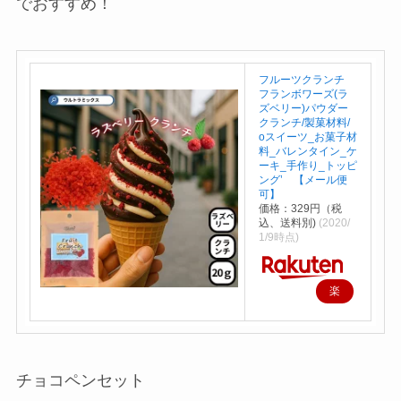
でおすすめ！
フルーツクランチ
フランボワーズ(ラ
ズベリー)パウダー
クランチ/製菓材料/
оスイーツ_お菓子材
料_バレンタイン_ケ
ーキ_手作り_トッピ
ング’ 【メール便
可】
価格：329円（税
込、送料別)
(2020/
1/9時点)
楽
天
で
購
チョコペンセット
入