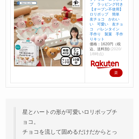
プ ラッピング付き
【オーブン不使用】
ロリポップ 簡単
友チョコ かわい
い 可愛い 友チョ
コ バレンタイン
手作り 製菓 手作
りキット
価格：1620円（税
込、送料別)
(2020/
1/8時点)
楽
天
で
購
入
星とハートの形が可愛いロリポップチ
ョコ。
チョコを流して固めるだけだからとっ