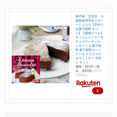
神戸発「宝笠印」小
麦粉使用手作りガト
ーショコラ【手作り
お菓子材料 キッ
ト】【夏期クール】
チョコレートケーキ
チョコケーキ バレ
ンタイン お菓子材
料 菓子材料セット
ケーキ クリスマス
ホワイトデー 手作
り キット
価格：583円（税
込、送料別)
(2020/
1/9時点)
楽
天
で
購