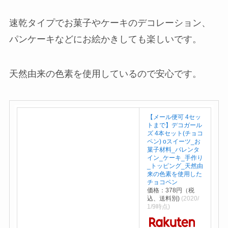
速乾タイプでお菓子やケーキのデコレーション、
パンケーキなどにお絵かきしても楽しいです。
天然由来の色素を使用しているので安心です。
【メール便可 4セッ
トまで】デコガール
ズ 4本セット(チョコ
ペン) оスイーツ_お
菓子材料_バレンタ
イン_ケーキ_手作り
_トッピング_天然由
来の色素を使用した
チョコペン
価格：378円（税
込、送料別)
(2020/
1/9時点)