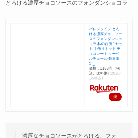
とろける濃厚チョコソースのフォンダンショコラ
バレンタイン とろ
ける濃厚チョコソー
スのフォンダンショ
コラ 私の台所 1セッ
ト 手作りキット チ
ョコレート クーベ
ルチュール 数量限
定_
価格：1188円（税
込、送料別)
(2020/
1/9時点)
楽
天
で
購
入
濃厚なチョコソースがとろける、フォ