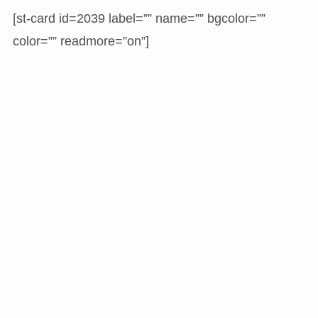
[st-card id=2039 label=”” name=”” bgcolor=””
color=”” readmore=”on”]